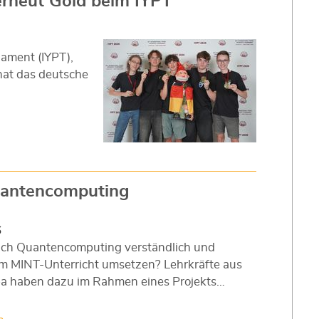
erneut Gold beim IYPT
nament (IYPT),
 hat das deutsche
Quantencomputing
6
sich Quantencomputing verständlich und
im MINT-Unterricht umsetzen? Lehrkräfte aus
a haben dazu im Rahmen eines Projekts…