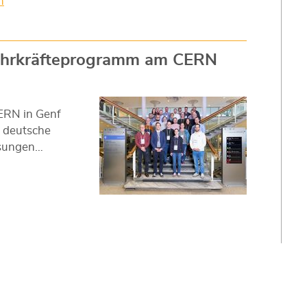
n
ehrkräfteprogramm am CERN
CERN in Genf
r deutsche
esungen…