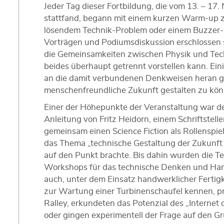
Jeder Tag dieser Fortbildung, die vom 13. – 1
stattfand, begann mit einem kurzen Warm-up z
lösendem Technik-Problem oder einem Buzzer-Q
Vorträgen und Podiumsdiskussion erschlossen 
die Gemeinsamkeiten zwischen Physik und Tech
beides überhaupt getrennt vorstellen kann. Ein
an die damit verbundenen Denkweisen heran 
menschenfreundliche Zukunft gestalten zu kön
Einer der Höhepunkte der Veranstaltung war de
Anleitung von Fritz Heidorn, einem Schriftstel
gemeinsam einen Science Fiction als Rollenspi
das Thema „technische Gestaltung der Zukunft
auf den Punkt brachte. Bis dahin wurden die T
Workshops für das technische Denken und Hande
auch, unter dem Einsatz handwerklicher Fertigke
zur Wartung einer Turbinenschaufel kennen, 
Ralley, erkundeten das Potenzial des „Internet 
oder gingen experimentell der Frage auf den 