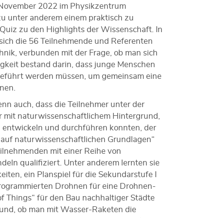
7. November 2022 im Physikzentrum
u unter anderem einem praktisch zu
uiz zu den Highlights der Wissenschaft. In
sich die 56 Teilnehmende und Referenten
nik, verbunden mit der Frage, ob man sich
igkeit bestand darin, dass junge Menschen
geführt werden müssen, um gemeinsam eine
nen.
nn auch, dass die Teilnehmer unter der
ler mit naturwissenschaftlichem Hintergrund,
el entwickeln und durchführen konnten, der
 auf naturwissenschaftlichen Grundlagen“
eilnehmenden mit einer Reihe von
ln qualifiziert. Unter anderem lernten sie
iten, ein Planspiel für die Sekundarstufe I
programmierten Drohnen für eine Drohnen-
of Things“ für den Bau nachhaltiger Städte
Grund, ob man mit Wasser-Raketen die