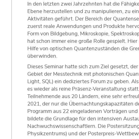
In den letzten zwei Jahrzehnten hat die Fähigk
Ebene herzustellen und zu manipulieren, zu ein
Aktivitäten geführt. Der Bereich der Quantensens
zuerst reale Anwendungen und Produkte hervorb
Form von Bildgebung, Mikroskopie, Spektrosko
hat schon immer eine große Rolle gespielt. Hier
Hilfe von optischen Quantenzuständen die Gre
überwinden.
Dieses Seminar hatte sich zum Ziel gesetzt, d
Gebiet der Messtechnik mit photonischen Qua
Light, SQL) ein dediziertes Forum zu geben. Al
es wieder als reine Präsenz-Veranstaltung statt.
Teilnehmende aus 20 Ländern, eine sehr erfre
2021, der nur die Übernachtungskapazitäten d
Programm aus 22 eingeladenen Vorträgen und 
bildete die Grundlage für den intensiven Aust
Nachwuchswissenschaftlern. Die Postersitzung
Physikzentrums) und der Posterpreis-Wettbew