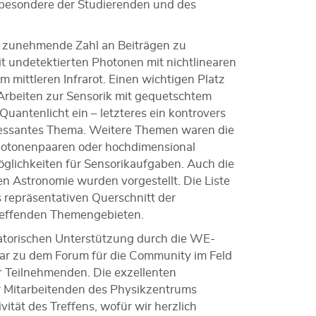
besondere der Studierenden und des
e zunehmende Zahl an Beiträgen zu
 undetektierten Photonen mit nichtlinearen
m mittleren Infrarot. Einen wichtigen Platz
Arbeiten zur Sensorik mit gequetschtem
uantenlicht ein – letzteres ein kontrovers
eressantes Thema. Weitere Themen waren die
hotonenpaaren oder hochdimensional
lichkeiten für Sensorikaufgaben. Auch die
en Astronomie wurden vorgestellt. Die Liste
 repräsentativen Querschnitt der
reffenden Themengebieten.
isatorischen Unterstützung durch die WE-
nar zu dem Forum für die Community im Feld
r Teilnehmenden. Die exzellenten
Mitarbeitenden des Physikzentrums
ivität des Treffens, wofür wir herzlich