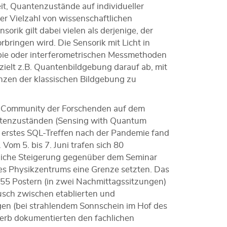
eit, Quantenzustände auf individueller
er Vielzahl von wissenschaftlichen
orik gilt dabei vielen als derjenige, der
ringen wird. Die Sensorik mit Licht in
pie oder interferometrischen Messmethoden
 zielt z.B. Quantenbildgebung darauf ab, mit
nzen der klassischen Bildgebung zu
er Community der Forschenden auf dem
ntenzuständen (Sensing with Quantum
s erstes SQL-Treffen nach der Pandemie fand
 Vom 5. bis 7. Juni trafen sich 80
uliche Steigerung gegenüber dem Seminar
es Physikzentrums eine Grenze setzten. Das
55 Postern (in zwei Nachmittagssitzungen)
ausch zwischen etablierten und
en (bei strahlendem Sonnschein im Hof des
erb dokumentierten den fachlichen